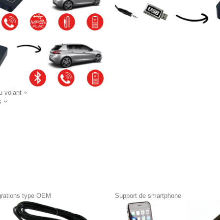
 volant
s
égrations type OEM
Support de smartphone