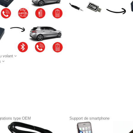
 volant
s
égrations type OEM
Support de smartphone