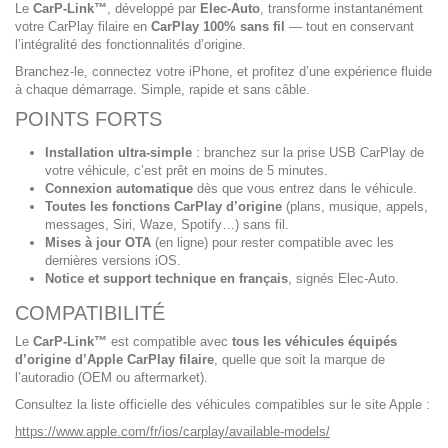
Le
CarP-Link™
, développé par
Elec-Auto
, transforme instantanément
votre CarPlay filaire en
CarPlay 100% sans fil
— tout en conservant
l’intégralité des fonctionnalités d’origine.
Branchez-le, connectez votre iPhone, et profitez d’une expérience fluide
à chaque démarrage. Simple, rapide et sans câble.
POINTS FORTS
Installation ultra-simple
: branchez sur la prise USB CarPlay de
votre véhicule, c’est prêt en moins de 5 minutes.
Connexion automatique
dès que vous entrez dans le véhicule.
Toutes les fonctions CarPlay d’origine
(plans, musique, appels,
messages, Siri, Waze, Spotify…) sans fil.
Mises à jour OTA
(en ligne) pour rester compatible avec les
dernières versions iOS.
Notice et support technique en français
, signés Elec-Auto.
COMPATIBILITÉ
Le
CarP-Link™
est compatible avec
tous les véhicules équipés
d’origine d’Apple CarPlay filaire
, quelle que soit la marque de
l’autoradio (OEM ou aftermarket).
Consultez la liste officielle des véhicules compatibles sur le site Apple :
https://www.apple.com/fr/ios/carplay/available-models/