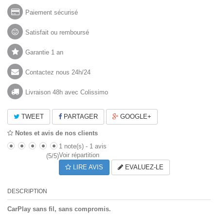
Paiement sécurisé
Satisfait ou remboursé
Garantie 1 an
Contactez nous 24h/24
Livraison 48h avec Colissimo
TWEET
PARTAGER
GOOGLE+
Notes et avis de nos clients
1
note(s) -
1
avis
Voir répartition
(
5
/
5
)
LIRE AVIS
EVALUEZ-LE
DESCRIPTION
CarPlay sans fil, sans compromis.