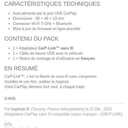
CARACTÉRISTIQUES TECHNIQUES
Auto-alimenté par le port USB CarPlay
Dimensions : 80 × 46 × 13 mm
Connexion Wi-Fi 5 GHz + Bluetooth
Mise à jour du firmware en ligne possible
CONTENU DU PACK
1 × Adaptateur
CarP-Link™ sans fil
1 × Câble de liaison USB avec le véhicule
1 × Notice de montage et d’utilisation en
français
EN RÉSUMÉ
CarP-Link™, c’est la liberté du sans-fil sans compromis.
Installez-le une fois, oubliez-le toujours.
Votre CarPlay démarre tout seul, à chaque trajet.
AVIS
Par
baptiste D.
(Taverny, France métropolitaine) le
12 Déc. 2023
(
Adaptateur CarPlay sans fil compatible toutes marques - CAR-P-LINK
)
:
(
5
/
5
)