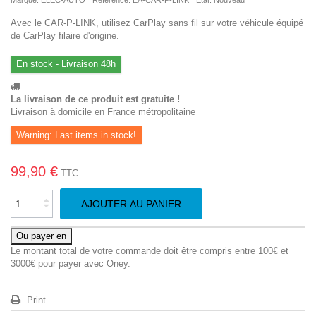
Marque:
ELEC-AUTO
Référence:
EA-CAR-P-LINK
Etat:
Nouveau
Avec le CAR-P-LINK, utilisez CarPlay sans fil sur votre véhicule équipé
de CarPlay filaire d'origine.
En stock - Livraison 48h
La livraison de ce produit est gratuite !
Livraison à domicile en France métropolitaine
Warning: Last items in stock!
99,90 €
TTC
AJOUTER AU PANIER
Ou payer en
Le montant total de votre commande doit être compris entre 100€ et
3000€ pour payer avec Oney.
Print