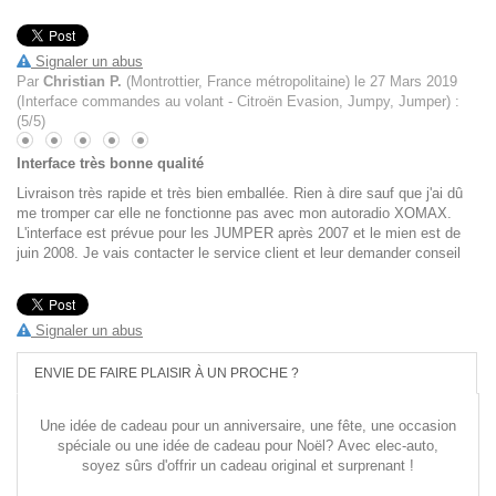
Signaler un abus
Par
Christian P.
(Montrottier, France métropolitaine) le
27 Mars 2019
(
Interface commandes au volant - Citroën Evasion, Jumpy, Jumper
)
:
(
5
/
5
)
Interface très bonne qualité
Livraison très rapide et très bien emballée. Rien à dire sauf que j'ai dû
me tromper car elle ne fonctionne pas avec mon autoradio XOMAX.
L'interface est prévue pour les JUMPER après 2007 et le mien est de
juin 2008. Je vais contacter le service client et leur demander conseil
Signaler un abus
ENVIE DE FAIRE PLAISIR À UN PROCHE ?
Une
idée de cadeau pour un anniversaire
, une
fête
, une
occasion
spéciale
ou une
idée de cadeau pour Noël
? Avec elec-auto,
soyez sûrs d'offrir un
cadeau original
et
surprenant
!