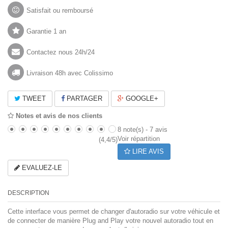
Satisfait ou remboursé
Garantie 1 an
Contactez nous 24h/24
Livraison 48h avec Colissimo
TWEET
PARTAGER
GOOGLE+
Notes et avis de nos clients
8
note(s) -
7
avis
Voir répartition
(
4,4
/
5
)
LIRE AVIS
EVALUEZ-LE
DESCRIPTION
Cette interface vous permet de changer d'autoradio sur votre véhicule et
de connecter de manière Plug and Play votre nouvel autoradio tout en