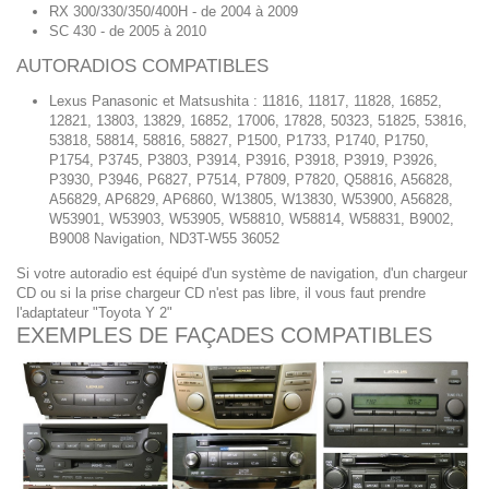
RX 300/330/350/400H - de 2004 à 2009
SC 430 - de 2005 à 2010
AUTORADIOS COMPATIBLES
Lexus Panasonic et Matsushita : 11816, 11817, 11828, 16852,
12821, 13803, 13829, 16852, 17006, 17828, 50323, 51825, 53816,
53818, 58814, 58816, 58827, P1500, P1733, P1740, P1750,
P1754, P3745, P3803, P3914, P3916, P3918, P3919, P3926,
P3930, P3946, P6827, P7514, P7809, P7820, Q58816, A56828,
A56829, AP6829, AP6860, W13805, W13830, W53900, A56828,
W53901, W53903, W53905, W58810, W58814, W58831, B9002,
B9008 Navigation, ND3T-W55 36052
Si votre autoradio est équipé d'un système de navigation, d'un chargeur
CD ou si la prise chargeur CD n'est pas libre, il vous faut prendre
l'adaptateur "Toyota Y 2"
EXEMPLES DE FAÇADES COMPATIBLES