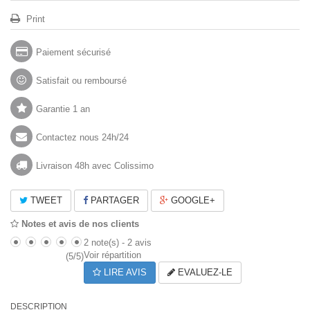
Print
Paiement sécurisé
Satisfait ou remboursé
Garantie 1 an
Contactez nous 24h/24
Livraison 48h avec Colissimo
TWEET
PARTAGER
GOOGLE+
Notes et avis de nos clients
2
note(s) -
2
avis
Voir répartition
(
5
/
5
)
LIRE AVIS
EVALUEZ-LE
DESCRIPTION