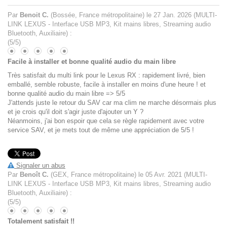
Par
Benoit C.
(Bossée, France métropolitaine) le
27 Jan. 2026
(
MULTI-
LINK LEXUS - Interface USB MP3, Kit mains libres, Streaming audio
Bluetooth, Auxiliaire
)
:
(
5
/
5
)
Facile à installer et bonne qualité audio du main libre
Très satisfait du multi link pour le Lexus RX : rapidement livré, bien
emballé, semble robuste, facile à installer en moins d'une heure ! et
bonne qualité audio du main libre => 5/5
J'attends juste le retour du SAV car ma clim ne marche désormais plus
et je crois qu'il doit s'agir juste d'ajouter un Y ?
Néanmoins, j'ai bon espoir que cela se règle rapidement avec votre
service SAV, et je mets tout de même une appréciation de 5/5 !
Signaler un abus
Par
Benoît C.
(GEX, France métropolitaine) le
05 Avr. 2021
(
MULTI-
LINK LEXUS - Interface USB MP3, Kit mains libres, Streaming audio
Bluetooth, Auxiliaire
)
:
(
5
/
5
)
Totalement satisfait !!