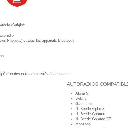
oradio d’origine
d
autoradio
ows Phone
...) et tous les appareils Bluetooth
ion
uipé d'un des autoradios listés ci-dessous :
AUTORADIOS COMPATIBL
Alpha 5
Beta 5
Gamma 5
N. Beetle Alpha 5
N. Beetle Gamma
N. Beetle Gamma CD
Monsoon