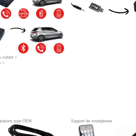
 volant
s
égrations type OEM
Support de smartphone