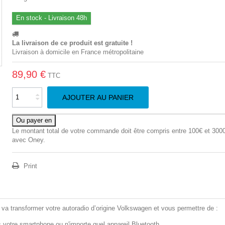
En stock - Livraison 48h
La livraison de ce produit est gratuite !
Livraison à domicile en France métropolitaine
89,90 €
TTC
AJOUTER AU PANIER
Ou payer en
Le montant total de votre commande doit être compris entre 100€ et 300
avec Oney.
Print
 transformer votre autoradio d’origine Volkswagen et vous permettre de :
s votre
smartphone
ou n'importe quel appareil Bluetooth