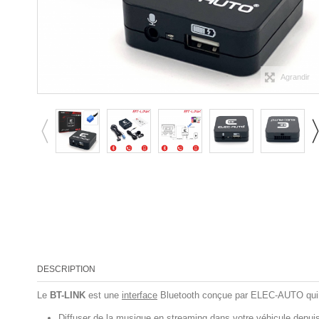
Agrandir
DESCRIPTION
Le
BT-LINK
est une
interface
Bluetooth conçue par ELEC-AUTO qui va
Diffuser de la
musique en streaming
dans votre véhicule depui