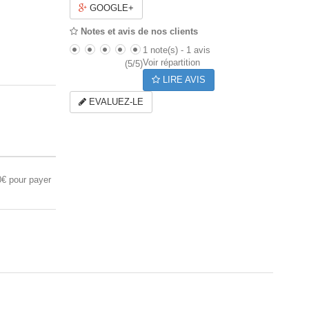
GOOGLE+
Notes et avis de nos clients
1
note(s) -
1
avis
Voir répartition
(
5
/
5
)
LIRE AVIS
EVALUEZ-LE
0€ pour payer