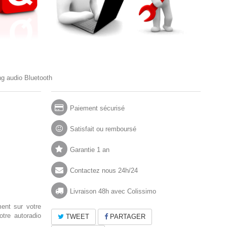
g audio Bluetooth
Paiement sécurisé
Satisfait ou remboursé
Garantie 1 an
Contactez nous 24h/24
Livraison 48h avec Colissimo
ent sur votre
tre autoradio
TWEET
PARTAGER